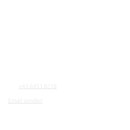
KONTAKT
Familie Pak
Kirchbichl 1
A-5532 Filzmoos
Tel.
+43 6453 8218
Fax +43 6453 821845
Email senden
fab fa-instagram
fab fa-facebook